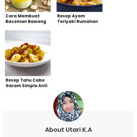
Cara Membuat
Resep Ayam
Baceman Bawang
Teriyaki Rumahan
Putih
(Saus Saori,
Kikkoman, Dll)
Resep Tahu Cabe
Garam Simple Anti
Gagal
About Utari K.A