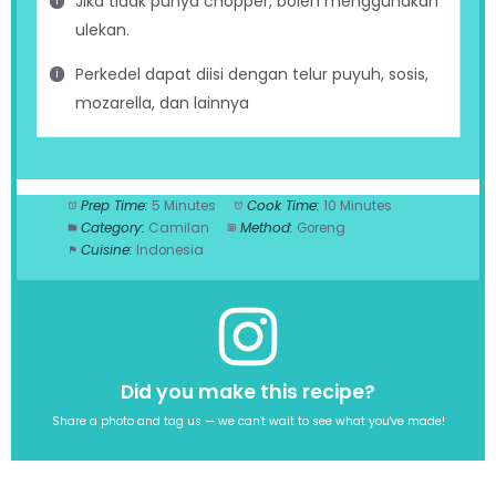
Jika tidak punya chopper, boleh menggunakan
ulekan.
Perkedel dapat diisi dengan telur puyuh, sosis,
mozarella, dan lainnya
Prep Time:
5 Minutes
Cook Time:
10 Minutes
Category:
Camilan
Method:
Goreng
Cuisine:
Indonesia
Did you make this recipe?
Share a photo and tag us — we can't wait to see what you've made!