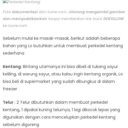
Foto
dokumentasi
dari luvne.com, d
ilarang mengambil gambar
dan mempublikasikan
tanpa memberikan link back
DOFOLLOW
ke luvne.com
Sebelum mulai ke masak-masak, berikut adalah beberapa
bahan yang Lo butuhkan untuk membuat perkedel kentang
sederhana
Kentang
: Bintang utamanya ini bisa dibeli di tukang sayur
keliling, di warung sayur, atau kalau ingin kentang organik, Lo
bisa beli di supermarket yang sudah dibungkus di dalam
freezer
Telur
: 2 Telur dibutuhkan dalam membuat perkedel
kentang, 1 dipakai kuning telurnya, 1 lagi dikocok lepas yang
digunakan dengan cara mencelupkan perkedel kentang
sebelum digoreng