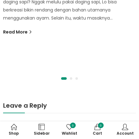
daging sapi? Nggak melulu pakai daging sapi, Lo bisa
berkreasi bikin rendang dengan bahan utamanya
menggunakan ayam. Selain itu, waktu masaknya…
Read More
Leave a Reply
Your email address will not be published.
Required fields are
0
0
marked
*
Shop
Sidebar
Wishlist
Cart
Account