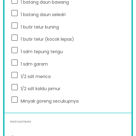
1
batang daun bawang
1
batang daun seledri
1
butir telur kuning
1
butir telur (kocok lepas)
1
sdm tepung terigu
1
sdm garam
1/2
sdt merica
1/2
sdt kaldu jamur
Minyak goreng secukupnya
Instructions