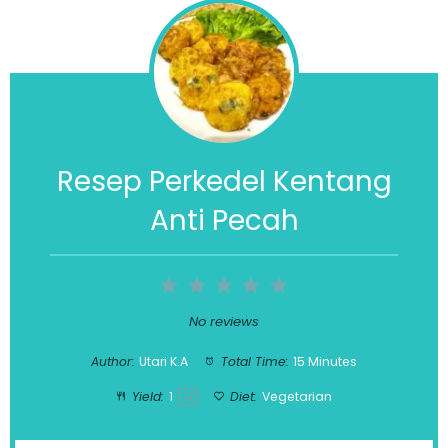
Resep Perkedel Kentang
Anti Pecah
1
2
3
4
5
Star
Stars
Stars
Stars
Stars
No reviews
Author:
Utari K.A
Total Time:
15 Minutes
Yield:
1
Diet:
Vegetarian
1
x